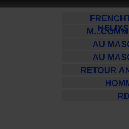
FRENCH
HELIX
M...COM
AU MAS
AU MAS
RETOUR A
HOM
R