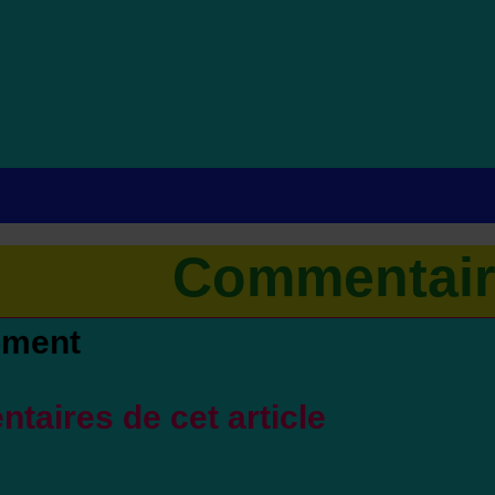
Commentair
oment
taires de cet article