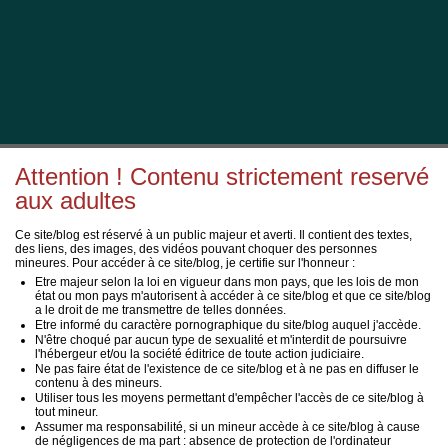
Attention ! Contenu strictement reservé
aux adultes
Ce site/blog est réservé à un public majeur et averti. Il contient des textes,
des liens, des images, des vidéos pouvant choquer des personnes
mineures. Pour accéder à ce site/blog, je certifie sur l'honneur :
Etre majeur selon la loi en vigueur dans mon pays, que les lois de mon
état ou mon pays m'autorisent à accéder à ce site/blog et que ce site/blog
a le droit de me transmettre de telles données.
Etre informé du caractère pornographique du site/blog auquel j'accède.
N'être choqué par aucun type de sexualité et m'interdit de poursuivre
l'hébergeur et/ou la société éditrice de toute action judiciaire.
Ne pas faire état de l'existence de ce site/blog et à ne pas en diffuser le
contenu à des mineurs.
Utiliser tous les moyens permettant d'empêcher l'accès de ce site/blog à
tout mineur.
Assumer ma responsabilité, si un mineur accède à ce site/blog à cause
de négligences de ma part : absence de protection de l'ordinateur