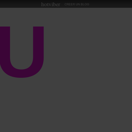
hotviber
CREER UN BLOG
U