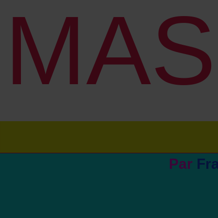
MAS
Par
Fr